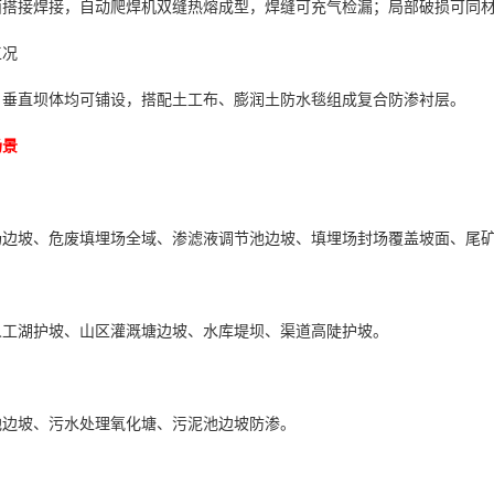
面搭接焊接，自动爬焊机双缝热熔成型，焊缝可充气检漏；局部破损可同
工况
、垂直坝体均可铺设，搭配土工布、膨润土防水毯组成复合防渗衬层。
场景
场边坡、危废填埋场全域、渗滤液调节池边坡、填埋场封场覆盖坡面、尾
人工湖护坡、山区灌溉塘边坡、水库堤坝、渠道高陡护坡。
池边坡、污水处理氧化塘、污泥池边坡防渗。