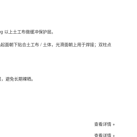
g 以上土工布做缓冲保护层。
凸起面朝下贴合土工布 / 土体，光滑面朝上用于焊接；双柱点
层，避免长期裸晒。
查看详情 +
查看详情 +