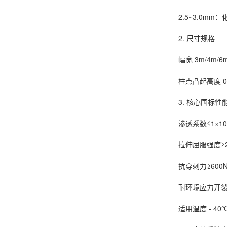
2.5~3.0m
2. 尺寸规格
幅宽 3m/4
柱点凸起高度 0
3. 核心国标性
渗透系数≤1×1
拉伸屈服强度≥
抗穿刺力≥60
耐环境应力开裂
适用温度 - 4