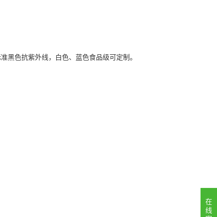
定制；标准黑色抗紫外线，白色、蓝色食品级可定制。
在
线