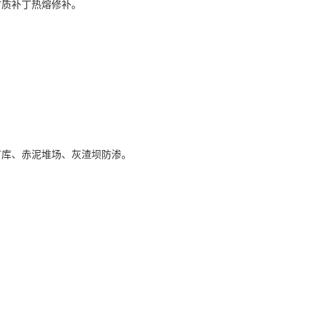
材质补丁热熔修补。
矿库、赤泥堆场、灰渣坝防渗。