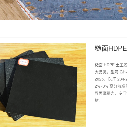
糙面HDP
糙面 HDPE 
大品类，型号 GH-
2025、CJ/T 
2%~3% 高分散
界面摩擦力，专门
材。