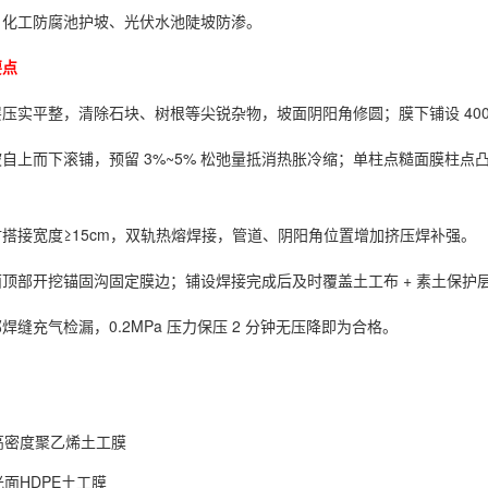
、化工防腐池护坡、光伏水池陡坡防渗。
要点
压实平整，清除石块、树根等尖锐杂物，坡面阴阳角修圆；膜下铺设 400
自上而下滚铺，预留 3%~5% 松弛量抵消热胀冷缩；单柱点糙面膜柱点
。
搭接宽度≥15cm，双轨热熔焊接，管道、阴阳角位置增加挤压焊补强。
顶部开挖锚固沟固定膜边；铺设焊接完成后及时覆盖土工布 + 素土保护
焊缝充气检漏，0.2MPa 压力保压 2 分钟无压降即为合格。
高密度聚乙烯土工膜
光面HDPE土工膜