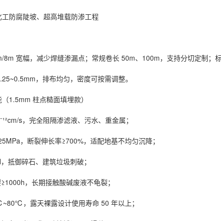
m：化工防腐陡坡、超高堆载防渗工程
m/6m/8m 宽幅，减少焊缝渗漏点；常规卷长 50m、100m，支持分切
.25~0.5mm，排布均匀，密度可按需调整。
能（1.5mm 柱点糙面填埋款）
0⁻¹²cm/s，完全阻隔渗滤液、污水、重金属；
25MPa，断裂伸长率≥700%，适配地基不均匀沉降；
0N，抵御碎石、建筑垃圾刺破；
≥1000h，长期接触酸碱废液不龟裂；
0℃~80℃，露天裸露设计使用寿命 50 年以上；