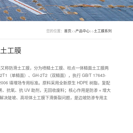
您的位置：
首页
>>
产品中心
>>
土工膜系列
E土工膜
土工膜又称防滑土工膜，分为喷糙土工膜、柱点一体糙面土工膜两
2T1（单糙面）、GH-2T2（双糙面），执行 GB/T 17643-
234-2006 填埋场专用标准。原料采用全新原生 HDPE 树脂，复配
炭黑、抗氧、抗 UV 助剂，无回收废料；核心作用是防渗 + 增大
解决陡坡、高坝体土工膜下滑撕裂问题，是边坡防渗专用主