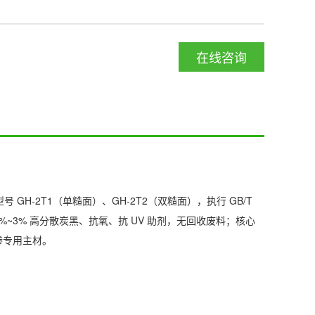
在线咨询
H-2T1（单糙面）、GH-2T2（双糙面），执行 GB/T
复配 2%~3% 高分散炭黑、抗氧、抗 UV 助剂，无回收废料；核心
渗专用主材。