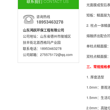
联系我们
CONTACT US
光面膜成型后表
短板：糙面层
咨询热线
18953463278
2. 柱点一体
山东鸿跃环保工程有限公司
熔融挤出配合
公司地址：山东省德州市陵城区
扶丰街北首西格玛产业园
单柱点糙面膜
联系电话：18953463278
公司邮箱：275575172@qq.com
双柱点糙面膜
三、常规规格
1. 厚度选型
1.0mm：景
1.5mm：生
2.0mm：高