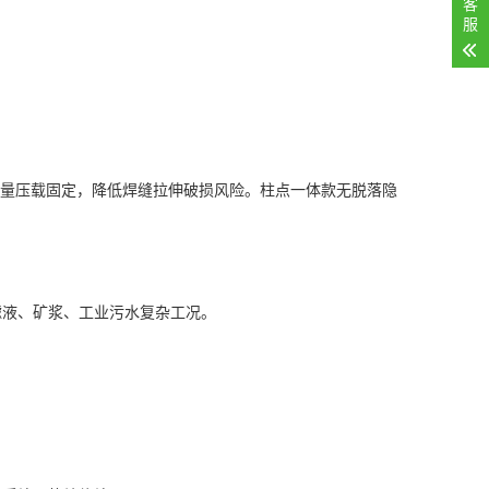
客
服
大量压载固定，降低焊缝拉伸破损风险。柱点一体款无脱落隐
滤液、矿浆、工业污水复杂工况。