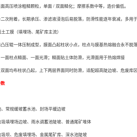
面高压喷涂粗糙颗粒，单面 / 双面糙化；摩擦系数中等，造价偏低。
为二次附着，长期承压、渗滤液浸泡后易脱落，防滑性能逐年衰减，多用
糙面土工膜（填埋场、尾矿库主流）
凹凸压辊一体压制成型，膜面凸起柱状小点，柱点与膜基热熔融合永不脱
：一面柱点糙面、一面光滑；糙面贴土体防滑，光滑面用于热熔焊接
：双面均布柱状凸起，上下两层界面同时防滑，适配超高陡边坡、危废库
参数
观池、常规缓坡蓄水池、封场平缓边坡
活垃圾填埋场边坡、雨水调蓄池陡坡、普通尾矿堆体
陡垃圾坝、危废填埋场、金属尾矿库、深水池陡坡