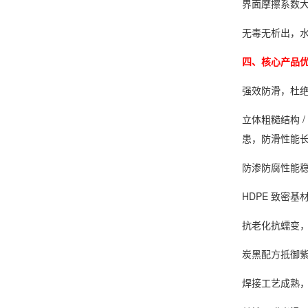
界面摩擦系数
无毒无析出，
四、核心产品
强效防滑，杜
立体粗糙结构 
患，防滑性能
防渗防腐性能
HDPE 致密
抗老化抗蠕变
炭黑配方抵御
焊接工艺成熟