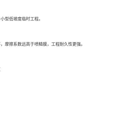
于小型低坡度临时工程。
落，摩擦系数远高于喷糙膜，工程耐久性更强。
区