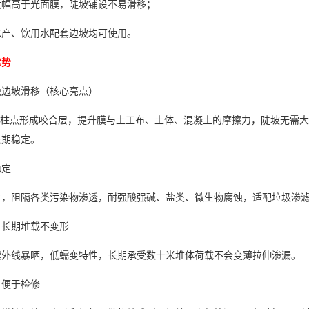
大幅高于光面膜，陡坡铺设不易滑移；
水产、饮用水配套边坡均可使用。
优势
绝边坡滑移（核心亮点）
/ 柱点形成咬合层，提升膜与土工布、土体、混凝土的摩擦力，陡坡无需
长期稳定。
稳定
基材，阻隔各类污染物渗透，耐强酸强碱、盐类、微生物腐蚀，适配垃圾渗
，长期堆载不变形
紫外线暴晒，低蠕变特性，长期承受数十米堆体荷载不会变薄拉伸渗漏。
，便于检修