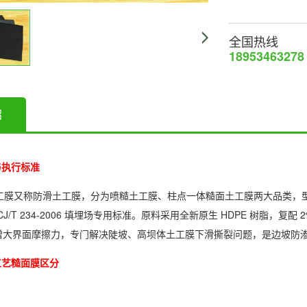
全国热线
18953463278
绍
与执行标准
 土工膜又称防滑土工膜，分为喷糙土工膜、柱点一体糙面土工膜两大品类，型号 G
25、CJ/T 234-2006 填埋场专用标准。原料采用全新原生 HDPE 树脂，
 增大界面摩擦力，专门解决陡坡、高坝体土工膜下滑撕裂问题，是边坡防
工艺糙面膜区分