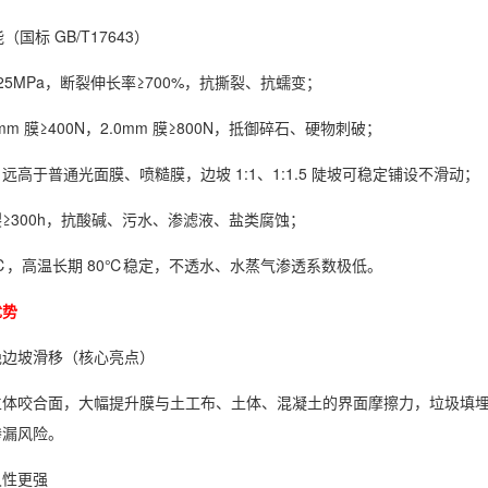
（国标 GB/T17643）
25MPa，断裂伸长率≥700%，抗撕裂、抗蠕变；
mm 膜≥400N，2.0mm 膜≥800N，抵御碎石、硬物刺破；
远高于普通光面膜、喷糙膜，边坡 1:1、1:1.5 陡坡可稳定铺设不滑动；
≥300h，抗酸碱、污水、渗滤液、盐类腐蚀；
40℃，高温长期 80℃稳定，不透水、水蒸气渗透系数极低。
优势
绝边坡滑移（核心亮点）
立体咬合面，大幅提升膜与土工布、土体、混凝土的界面摩擦力，垃圾填
渗漏风险。
久性更强