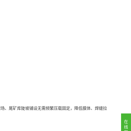
埋场、尾矿库陡坡铺设无需频繁压载固定，降低膜体、焊缝拉
在
线