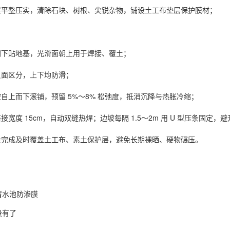
层平整压实，清除石块、树根、尖锐杂物，铺设土工布垫层保护膜材；
朝下贴地基，光滑面朝上用于焊接、覆土；
反面区分，上下均防滑；
自上而下滚铺，预留 5%～8% 松弛度，抵消沉降与热胀冷缩；
宽度 15cm，自动双缝热焊；边坡每隔 1.5～2m 用 U 型压条固定，
设完成及时覆盖土工布、素土保护层，避免长期裸晒、硬物碾压。
蓄水池防渗膜
没有了