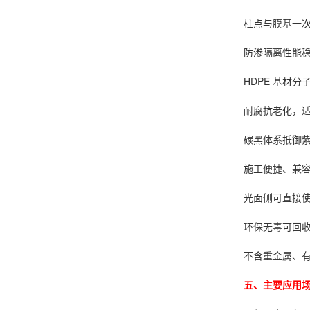
柱点与膜基一次
防渗隔离性能
HDPE 基材
耐腐抗老化，
碳黑体系抵御紫
施工便捷、兼
光面侧可直接使
环保无毒可回
不含重金属、
五、主要应用