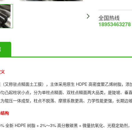
全国热线
18953463278
绍
定义
（又称驻点糙面土工膜），主体采用原生 HDPE 高密度聚乙烯树脂，添
均匀凸起柱状小点，分为单柱点糙面、双柱点糙面两大品类，是陡坡、垂
点为辊压一体成型，柱点不脱落、摩擦系数更高、力学性能更强，长期边
与结构
5% 全新 HDPE 树脂 + 2%～3% 高分散碳黑 + 微量抗氧化、光稳定