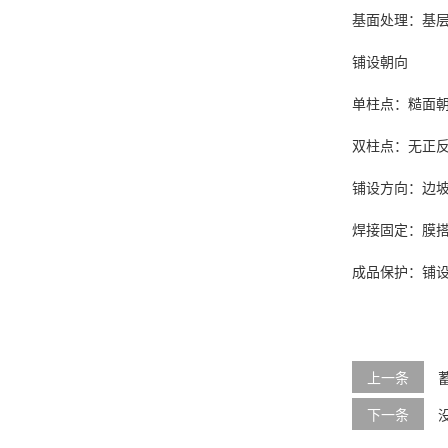
基面处理：基
铺设朝向
单柱点：糙面
双柱点：无正
铺设方向：边坡
焊接固定：膜搭接
成品保护：铺
上一条
下一条