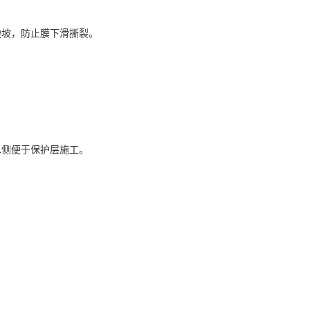
边坡，防止膜下滑撕裂。
水侧便于保护层施工。