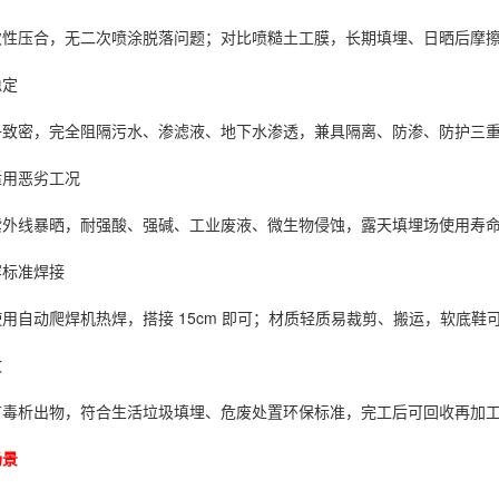
性压合，无二次喷涂脱落问题；对比喷糙土工膜，长期填埋、日晒后摩擦性
稳定
分子致密，完全阻隔污水、渗滤液、地下水渗透，兼具隔离、防渗、防护三
适用恶劣工况
外线暴晒，耐强酸、强碱、工业废液、微生物侵蚀，露天填埋场使用寿命可
容标准焊接
用自动爬焊机热焊，搭接 15cm 即可；材质轻质易裁剪、搬运，软底鞋
收
有毒析出物，符合生活垃圾填埋、危废处置环保标准，完工后可回收再加
场景