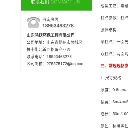
联系我们
CONTACT US
成型工艺：熔
柱点参数：柱点
咨询热线
18953463278
膜体结构
山东鸿跃环保工程有限公司
单柱点：一面
公司地址：山东省德州市陵城区
扶丰街北首西格玛产业园
双柱点：两面
联系电话：18953463278
公司邮箱：275575172@qq.com
三、常规规格
1. 尺寸规格
厚度：0.8mm、
幅宽：3m/4m
卷长：50m/1
颜色：标准黑