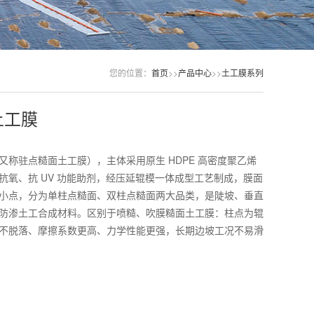
您的位置：
首页
>>
产品中心
>>
土工膜系列
土工膜
又称驻点糙面土工膜），主体采用原生 HDPE 高密度聚乙烯
抗氧、抗 UV 功能助剂，经压延辊模一体成型工艺制成，膜面
小点，分为单柱点糙面、双柱点糙面两大品类，是陡坡、垂直
防渗土工合成材料。区别于喷糙、吹膜糙面土工膜：柱点为辊
不脱落、摩擦系数更高、力学性能更强，长期边坡工况不易滑