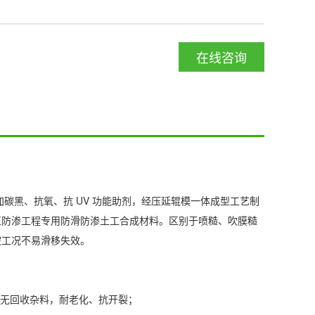
在线咨询
加碳黑、抗氧、抗 UV 功能助剂，经压延辊模一体成型工艺制
直防渗工程专用防滑防渗土工合成材料。区别于喷糙、吹膜糙
坡工况不易滑移失效。
助剂，无回收杂料，耐老化、抗开裂；