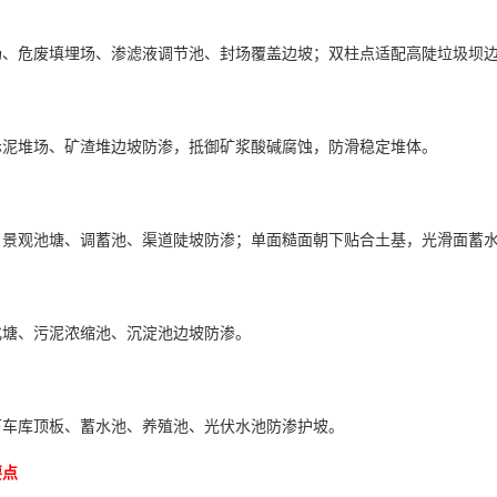
场、危废填埋场、渗滤液调节池、封场覆盖边坡；双柱点适配高陡垃圾坝
赤泥堆场、矿渣堆边坡防渗，抵御矿浆酸碱腐蚀，防滑稳定堆体。
、景观池塘、调蓄池、渠道陡坡防渗；单面糙面朝下贴合土基，光滑面蓄
化塘、污泥浓缩池、沉淀池边坡防渗。
下车库顶板、蓄水池、养殖池、光伏水池防渗护坡。
要点