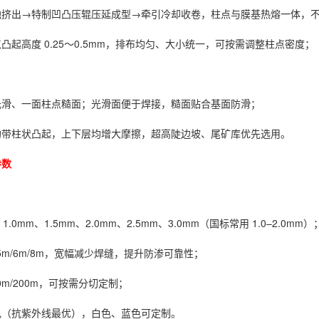
融挤出→特制凹凸压辊压延成型→牵引冷却收卷，柱点与膜基热熔一体，
凸起高度 0.25～0.5mm，排布均匀、大小统一，可按需调整柱点密度；
光滑、一面柱点糙面；光滑面便于焊接，糙面贴合基面防滑；
均带柱状凸起，上下层均增大摩擦，超高陡边坡、尾矿库优先选用。
参数
1.0mm、1.5mm、2.0mm、2.5mm、3.0mm（国标常用 1.0–2.0mm）
/5m/6m/8m，宽幅减少焊缝，提升防渗可靠性；
00m/200m，可按需分切定制；
色（抗紫外线最优），白色、蓝色可定制。