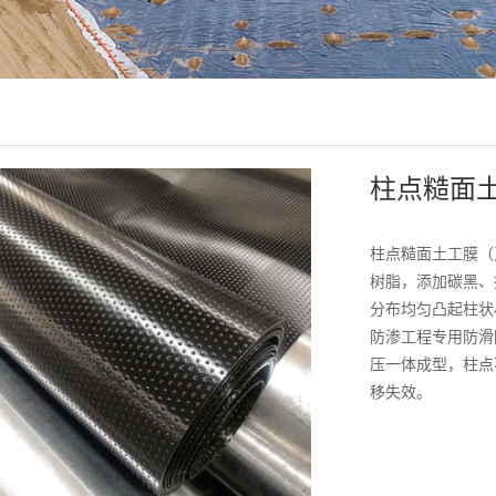
柱点糙面
柱点糙面土工膜（
树脂，添加碳黑、
分布均匀凸起柱状
防渗工程专用防滑
压一体成型，柱点
移失效。