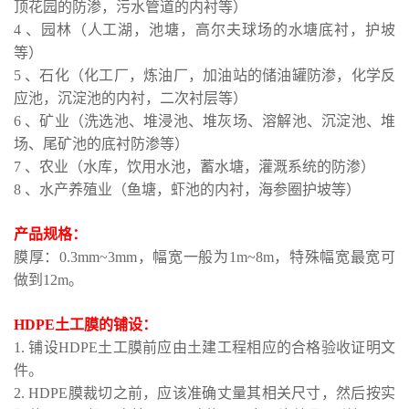
顶花园的防渗，污水管道的内衬等）
4 、园林（人工湖，池塘，高尔夫球场的水塘底衬，护坡
等）
5 、石化（化工厂，炼油厂，加油站的储油罐防渗，化学反
应池，沉淀池的内衬，二次衬层等）
6 、矿业（洗选池、堆浸池、堆灰场、溶解池、沉淀池、堆
场、尾矿池的底衬防渗等）
7 、农业（水库，饮用水池，蓄水塘，灌溉系统的防渗）
8 、水产养殖业（鱼塘，虾池的内衬，海参圈护坡等）
产品规格：
膜厚：0.3mm~3mm，幅宽一般为1m~8m，特殊幅宽最宽可
做到12m。
HDPE土工膜的铺设：
1. 铺设HDPE土工膜前应由土建工程相应的合格验收证明文
件。
2. HDPE膜裁切之前，应该准确丈量其相关尺寸，然后按实