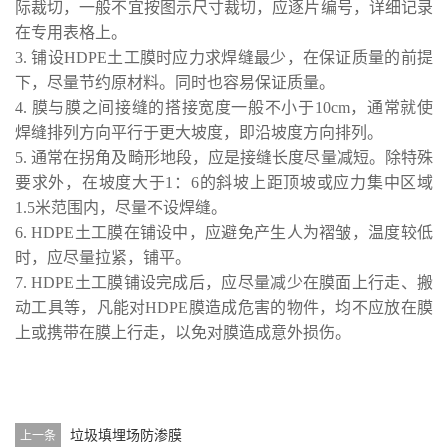
际裁切，一般不宜按图示尺寸裁切，应逐片编号，详细记录
在专用表格上。
3. 铺设HDPE土工膜时应力求焊缝最少，在保证质量的前提
下，尽量节约原材料。同时也容易保证质量。
4. 膜与膜之间接缝的搭接宽度一般不小于10cm，通常就使
焊缝排列方向平行于更大坡度，即沿坡度方向排列。
5. 通常在拐角及畸形地段，应是接缝长度尽量减短。除特殊
要求外，在坡度大于1：6的斜坡上距顶坡或应力集中区域
1.5米范围内，尽量不设焊缝。
6. HDPE土工膜在铺设中，应避免产生人为褶皱，温度较低
时，应尽量拉紧，铺平。
7. HDPE土工膜铺设完成后，应尽量减少在膜面上行走、搬
动工具等，凡能对HDPE膜造成危害的物件，均不应放在膜
上或携带在膜上行走，以免对膜造成意外损伤。
垃圾填埋场防渗膜
上一条