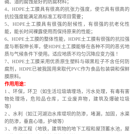
碱、油的腐蚀是好的防腐材料；
4、HDPE土工膜具有很高的抗张力强度，使它具有很高的
抗拉强度能满足高标准工程项目需要；
5、HDPE土工膜具有很强的耐候性，有很强的抗老化性
能，能长时间裸露使用而保持原来的性能；
6、HDPE土工膜的整体性能，HDPE土工膜有很强的抗拉强
度与断裂伸长率，使HDPE土工膜能够在各种不同的恶劣地
质与气候条件下使用。适应地质不均匀沉降应变力强 ！
7、HDPE土工膜采用优质原生塑料与碳黑粒子不含任何防
腐剂，HDPE已被我国用来取代PVC作为食品包装袋和保鲜
膜原料。
作用用途：
1 、环保，环卫（如生活垃圾填埋场，污水处理，有毒有害
物处理场，危险品仓库，工业废弃物，建筑及爆破垃圾
等）
2 、水利（如江河湖泊水库堤坝的防渗，堵漏，加固，水渠
的防渗，垂直心墙，护坡等）
3 、市政工程（地铁，建筑物的地下工程和屋顶蓄水池，屋