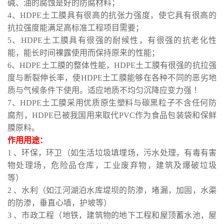
碱、油的腐蚀是好的防腐材料；
4、HDPE土工膜具有很高的抗张力强度，使它具有很高的
抗拉强度能满足高标准工程项目需要；
5、HDPE土工膜具有很强的耐候性，有很强的抗老化性
能，能长时间裸露使用而保持原来的性能；
6、HDPE土工膜的整体性能，HDPE土工膜有很强的抗拉强
度与断裂伸长率，使HDPE土工膜能够在各种不同的恶劣地
质与气候条件下使用。适应地质不均匀沉降应变力强 ！
7、HDPE土工膜采用优质原生塑料与碳黑粒子不含任何防
腐剂，HDPE已被我国用来取代PVC作为食品包装袋和保鲜
膜原料。
作用用途：
1 、环保，环卫（如生活垃圾填埋场，污水处理，有毒有害
物处理场，危险品仓库，工业废弃物，建筑及爆破垃圾
等）
2 、水利（如江河湖泊水库堤坝的防渗，堵漏，加固，水渠
的防渗，垂直心墙，护坡等）
3 、市政工程（地铁，建筑物的地下工程和屋顶蓄水池，屋