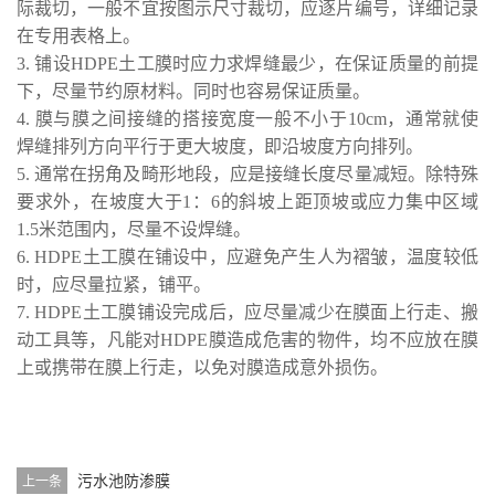
际裁切，一般不宜按图示尺寸裁切，应逐片编号，详细记录
在专用表格上。
3. 铺设HDPE土工膜时应力求焊缝最少，在保证质量的前提
下，尽量节约原材料。同时也容易保证质量。
4. 膜与膜之间接缝的搭接宽度一般不小于10cm，通常就使
焊缝排列方向平行于更大坡度，即沿坡度方向排列。
5. 通常在拐角及畸形地段，应是接缝长度尽量减短。除特殊
要求外，在坡度大于1：6的斜坡上距顶坡或应力集中区域
1.5米范围内，尽量不设焊缝。
6. HDPE土工膜在铺设中，应避免产生人为褶皱，温度较低
时，应尽量拉紧，铺平。
7. HDPE土工膜铺设完成后，应尽量减少在膜面上行走、搬
动工具等，凡能对HDPE膜造成危害的物件，均不应放在膜
上或携带在膜上行走，以免对膜造成意外损伤。
污水池防渗膜
上一条