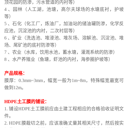
顶花园的防渗，污水管道的内衬等）
4 、园林（人工湖，池塘，高尔夫球场的水塘底衬，护坡
等）
5 、石化（化工厂，炼油厂，加油站的储油罐防渗，化学反
应池，沉淀池的内衬，二次衬层等）
6 、矿业（洗选池、堆浸池、堆灰场、溶解池、沉淀池、堆
场、尾矿池的底衬防渗等）
7 、农业（水库，饮用水池，蓄水塘，灌溉系统的防渗）
8 、水产养殖业（鱼塘，虾池的内衬，海参圈护坡等）
产品规格：
膜厚：0.3mm~3mm，幅宽一般为1m~8m，特殊幅宽最宽可
做到12m。
HDPE土工膜的铺设：
1. 铺设HDPE土工膜前应由土建工程相应的合格验收证明文
件。
2. HDPE膜裁切之前，应该准确丈量其相关尺寸，然后按实