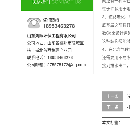
网还有一种潜
联系我们
CONTACT US
性于许多用于
3、道路老化
咨询热线
底基层之前将
18953463278
数Cd来设计
山东鸿跃环保工程有限公司
这种结构都能
公司地址：山东省德州市陵城区
4、在北方气
扶丰街北首西格玛产业园
联系电话：18953463278
还需要用不易
公司邮箱：275575172@qq.com
接到排水出口
上一条
下一条
本文标签：