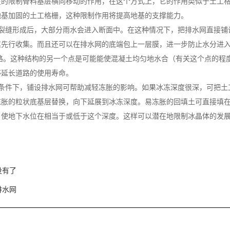
在的限制骨料基层横向移动的作用，在这个方式上，它的作用类似于土工
地基加固的土工格栅，这种限制作用将提高地基的支撑能力。
、裂缝形成后，大部分雨水会进入断面中。在这种情况下，把排水网直接铺
其先行收集。而且还可以在排水网的底端包上一层膜，进一步防止水分进
道路。这种结构的另一个点是可能能使混凝土均匀地水合（有关这个点的程
够延长道路的使用寿命。
候条件下，铺设排水网可帮助减轻冻胀的影响。如果冰冻深度很深，可把土
冻胀的粒状底基层替换，向下延展到冰冻深度。易冻胀的回填土可直接填
，使地下水位在相当于或低于这个深度。这样可以潜在地限制冰晶体的发
没有了
排水网