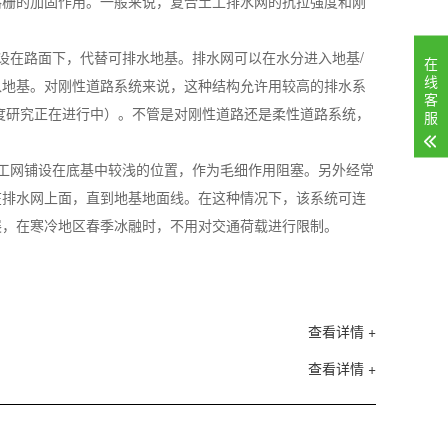
格栅的加固作用。一般来说，复合土工排水网的抗拉强度和刚
设在路面下，代替可排水地基。排水网可以在水分进入地基/
在
线
入地基。对刚性道路系统来说，这种结构允许用较高的排水系
客
度研究正在进行中）。不管是对刚性道路还是柔性道路系统，
服
工网铺设在底基中较浅的位置，作为毛细作用阻塞。另外经常
在排水网上面，直到地基地面线。在这种情况下，该系统可连
展，在寒冷地区春季冰融时，不用对交通荷载进行限制。
查看详情 +
查看详情 +