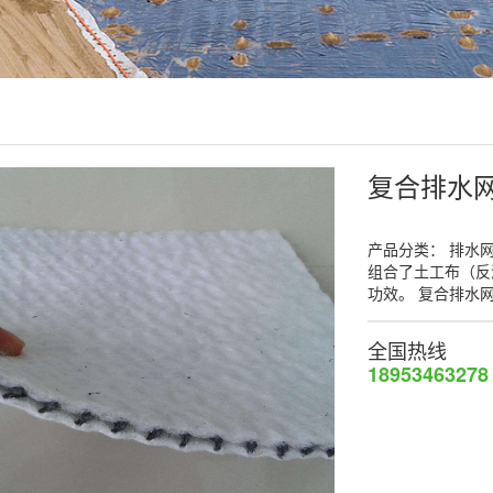
复合排水
产品分类： 排水
组合了土工布（反
功效。 复合排水
全国热线
18953463278