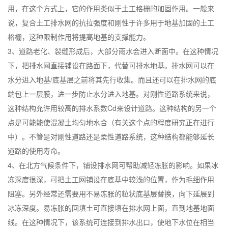
用，在这个方式上，它的作用类似于土工格栅的加固作用。一般来
说，复合土工排水网的抗拉强度和刚性于许多用于地基加固的土工
格栅，这种限制作用将提高地基的支撑能力。
3、道路老化、裂缝形成后，大部分雨水会进入断面中。在这种情况
下，把排水网直接铺设在路面下，代替可排水地基。排水网可以在
水分进入地基/底基层之前将其先行收集。而且还可以在排水网的底
端包上一层膜，进一步防止水分进入地基。对刚性道路系统来说，
这种结构允许用较高的排水系数Cd来设计道路。这种结构的另一个
点是可能能使混凝土均匀地水合（有关这个点的程度研究正在进行
中）。不管是对刚性道路还是柔性道路系统，这种结构都能够延长
道路的使用寿命。
4、在北方气候条件下，铺设排水网可帮助减轻冻胀的影响。如果冰
冻深度很深，可把土工网铺设在底基中较浅的位置，作为毛细作用
阻塞。另外经常还需要用不易冻胀的粒状底基层替换，向下延展到
冰冻深度。易冻胀的回填土可直接填在排水网上面，直到地基地面
线。在这种情况下，该系统可连接到排水出口，使地下水位在相当