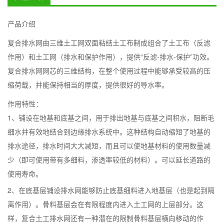
产品介绍
复合排水网由三维土工网双面粘结土工布制成组合了土工布（反滤
作用）和土工网（排水和保护作用），提供“反滤-排水-保护”功效。
复合排水网网芯的三维结构，在整个使用过程中能够承受较高的压
缩荷载，并能保持相当的厚度，提供很好的导水率。
作用特性：
1、铺设在地基和底基之间，用于排出地基与底基之间积水，阻断毛
细水并有效地结合到边缘排水系统中。这种结构自动缩短了地基的
排水途径，排水时间大大减短，而且可以使地基材料的使用数量减
少（即可使用带有多细料，渗透率较低的材料）。可以延长道路的
使用寿命。
2、在底基层铺设排水网能够防止底基细料进入地基层（也是起到隔
离作用）。骨料基层会在有限程度内进入土工网的上层部分。这
样，复合土工排水网还有一种潜在的限制骨料基层横向移动的作